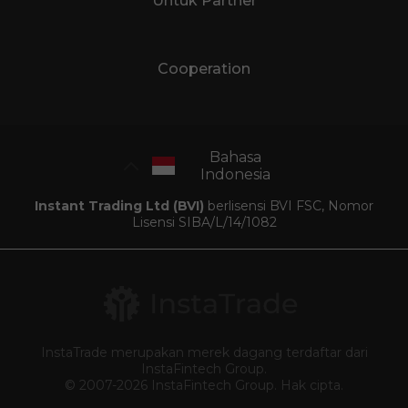
Untuk Partner
Cooperation
Bahasa
Indonesia
Instant Trading Ltd (BVI)
berlisensi BVI FSC, Nomor
Lisensi SIBA/L/14/1082
InstaTrade merupakan merek dagang terdaftar dari
InstaFintech Group.
© 2007-2026 InstaFintech Group. Hak cipta.