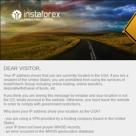
Keamanan dengan InstaTrade
Membuka akun pada Perusahaan InstaTrade, klien
DEAR VISITOR,
akan menerima perlindungan sepenuhnya dalam
Your IP address shows that you are currently located in the USA. If you are a
aspek finansial dan teknis. Selain itu, kebanyakan dari
resident of the United States, you are prohibited from using the services of
InstaFintech Group including online trading, online transfers,
teknologi yang digunakan oleh Perusahaan InstaTrade
deposit/withdrawal of funds, etc.
memiliki perlindungan level bank.
If you think you are seeing this message by mistake and your location is not
the US, kindly proceed to the website. Otherwise, you must leave the website
in order to comply with government restrictions.
InstaTrade
is proud to be a sponsor of
Why does your IP address show your location as the USA?
- you are using a VPN provided by a hosting company based in the United
States;
- your IP does not have proper WHOIS records;
- an error occurred in the WHOIS geolocation database.
Dragon Racing
InstaTrade