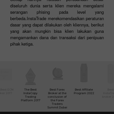
diseluruh dunia serta klien mereka mengalami
serangan phising pada level yang
berbeda.InstaTrade merekomendasikan peraturan
dasar yang dapat dilakukan oleh kliennya, berikut
yang akan mungkin bisa klien lakukan guna
mengamankan dana dan transaksi dari penipuan
pihak ketiga.
 Best ECN
The Best
Best Forex
Best Affiliate
Best
ker 2017
InstaCopy
Broker at the
Program 2022
InstaTr
Trading
conclusion of
broker 
Platform 2017
the Forex
Traders
Summit Dubai