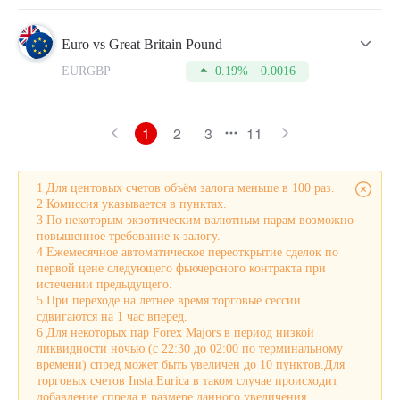
Euro vs Great Britain Pound
EURGBP
0.19%
0.0016
1
2
3
11
1 Для центовых счетов объём залога меньше в 100 раз.
2 Комиссия указывается в пунктах.
3 По некоторым экзотическим валютным парам возможно
повышенное требование к залогу.
4 Ежемесячное автоматическое переоткрытие сделок по
первой цене следующего фьючерсного контракта при
истечении предыдущего.
5 При переходе на летнее время торговые сессии
сдвигаются на 1 час вперед.
6 Для некоторых пар Forex Majors в период низкой
ликвидности ночью (с 22:30 до 02:00 по терминальному
времени) спред может быть увеличен до 10 пунктов.Для
торговых счетов Insta.Eurica в таком случае происходит
добавление спреда в размере данного увеличения.