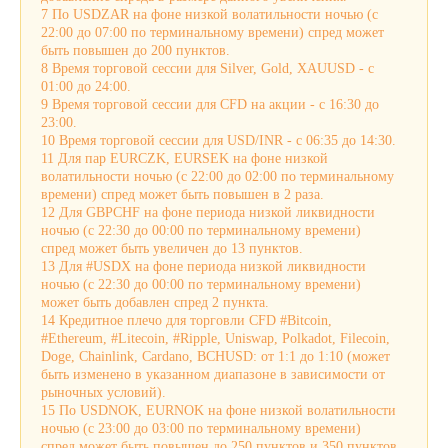
7 По USDZAR на фоне низкой волатильности ночью (с
22:00 до 07:00 по терминальному времени) спред может
быть повышен до 200 пунктов.
8 Время торговой сессии для Silver, Gold, XAUUSD - с
01:00 до 24:00.
9 Время торговой сессии для CFD на акции - с 16:30 до
23:00.
10 Время торговой сессии для USD/INR - с 06:35 до 14:30.
11 Для пар EURCZK, EURSEK на фоне низкой
волатильности ночью (с 22:00 до 02:00 по терминальному
времени) спред может быть повышен в 2 раза.
12 Для GBPCHF на фоне периода низкой ликвидности
ночью (с 22:30 до 00:00 по терминальному времени)
спред может быть увеличен до 13 пунктов.
13 Для #USDX на фоне периода низкой ликвидности
ночью (с 22:30 до 00:00 по терминальному времени)
может быть добавлен спред 2 пункта.
14 Кредитное плечо для торговли CFD #Bitcoin,
#Ethereum, #Litecoin, #Ripple, Uniswap, Polkadot, Filecoin,
Doge, Chainlink, Cardano, BCHUSD: от 1:1 до 1:10 (может
быть изменено в указанном диапазоне в зависимости от
рыночных условий).
15 По USDNOK, EURNOK на фоне низкой волатильности
ночью (с 23:00 до 03:00 по терминальному времени)
спред может быть повышен до 250 пунктов и 350 пунктов