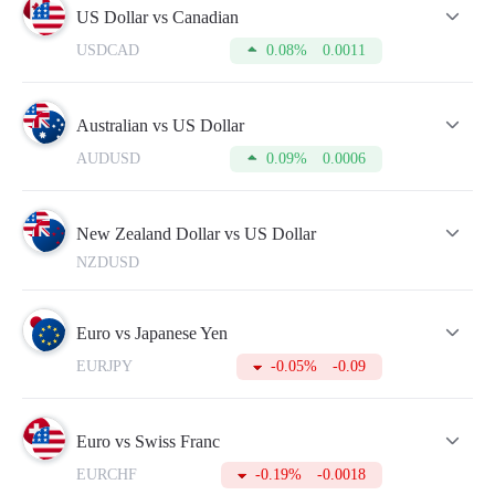
US Dollar vs Canadian
средств в качества залога при открытии
сделки.Использовать эту сумму можно только после
USDCAD
0.08%
0.0011
закрытия сделки.
Тик – минимальное изменение цены в том или ином
направлении.
Помимо этого, в таблице указаны актуальные котировки
Australian vs US Dollar
Buy и Sell, меняющиеся в режиме реального времени.
Для совершения более успешных сделок, не забывайте
AUDUSD
0.09%
0.0006
периодически изучать данные таблицы.А для этого вам
необходимо открыть счет, на что потребуется всего пару
минут.
New Zealand Dollar vs US Dollar
NZDUSD
Euro vs Japanese Yen
EURJPY
-0.05%
-0.09
Euro vs Swiss Franc
EURCHF
-0.19%
-0.0018