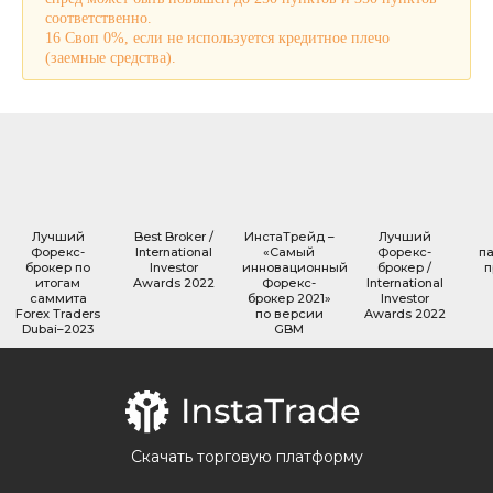
соответственно.
16 Своп 0%, если не используется кредитное плечо
(заемные средства).
Лучший
Best Broker /
ИнстаТрейд –
Лучший
Форекс-
International
«Самый
Форекc-
п
брокер по
Investor
инновационный
брокер /
п
итогам
Awards 2022
Форекс-
International
саммита
брокер 2021»
Investor
Forex Traders
по версии
Awards 2022
Dubai–2023
GBM
Скачать торговую платформу