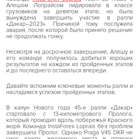
Алешом Лопрайсом лидировала в классе
грузовиков на девятом этапе, но была
вынуждена завершить участие в ралли
«Дакар–2023». Причиной тому послужила
авария, после которой было принято решение
не продолжать гонку.
Несмотря на досрочное завершение, Алешу и
его команде получилось добиться хороших
результатов на каждом из пройденных этапов
и до последнего оставаться впереди.
Давайте вспомним ключевые моменты ралли и
насладимся успехом пройденных этапов.
В канун Нового года 45-е ралли «Дакар»
стартовало с 13-километрового Пролога,
который проходил вдоль побережья Красного
моря. Команда InstaForex Loprais без проблем
завершила Пролог. Однако Praga V4S DKR не
смог занять желаемого места в пятерке