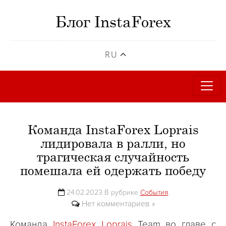
Блог InstaForex
RU
Команда InstaForex Loprais
лидировала в ралли, но
трагическая случайность
помешала ей одержать победу
24.02.2023 В рубрике
События
Нет комментариев »
Команда
InstaForex Loprais
Team во главе с