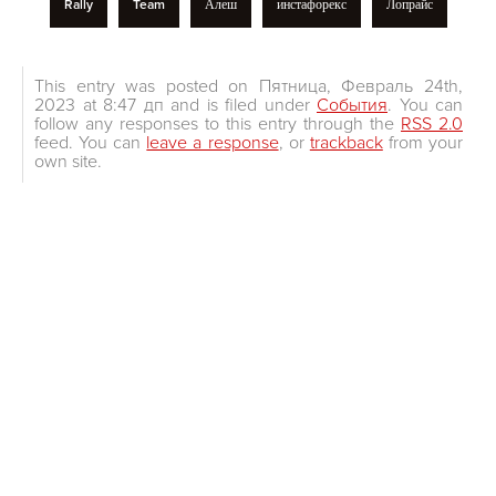
Rally
Team
Алеш
инстафорекс
Лопрайс
This entry was posted on Пятница, Февраль 24th,
2023 at 8:47 дп and is filed under
События
. You can
follow any responses to this entry through the
RSS 2.0
feed. You can
leave a response
, or
trackback
from your
own site.