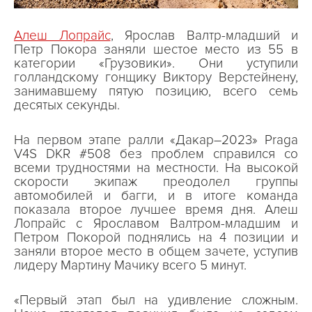
Алеш Лопрайс
, Ярослав Валтр-младший и
Петр Покора заняли шестое место из 55 в
категории «Грузовики». Они уступили
голландскому гонщику Виктору Верстейнену,
занимавшему пятую позицию, всего семь
десятых секунды.
На первом этапе ралли «Дакар–2023» Praga
V4S DKR #508 без проблем справился со
всеми трудностями на местности. На высокой
скорости экипаж преодолел группы
автомобилей и багги, и в итоге команда
показала второе лучшее время дня. Алеш
Лопрайс с Ярославом Валтром-младшим и
Петром Покорой поднялись на 4 позиции и
заняли второе место в общем зачете, уступив
лидеру Мартину Мачику всего 5 минут.
«Первый этап был на удивление сложным.