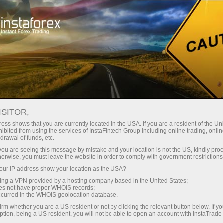
ा
तुरंत खाता खोलना
ट्रेडिंग प्लेटफॉर्म
जम
नए लोगों के लिए
पार्टनर्स के लिए
कंपनी सेवाएँ
ISITOR,
ess shows that you are currently located in the USA. If you are a resident of the Uni
ibited from using the services of InstaFintech Group including online trading, online
drawal of funds, etc.
k you are seeing this message by mistake and your location is not the US, kindly pro
ं को विनियमित करने के मूल दस्तावेजों
herwise, you must leave the website in order to comply with government restrictions
ेखभाल और ध्यान के साथ उन सभी को
ur IP address show your location as the USA?
प्रदान करते हैं और दोनों ब्रोकरेज
sing a VPN provided by a hosting company based in the United States;
oes not have proper WHOIS records;
occurred in the WHOIS geolocation database.
irm whether you are a US resident or not by clicking the relevant button below. If y
ption, being a US resident, you will not be able to open an account with InstaTrad