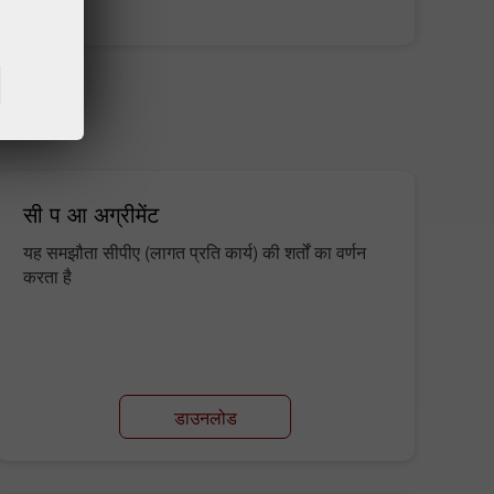
पैसे जमा करें
पैसे निकालें
सी प आ अग्रीमेंट
यह समझौता सीपीए (लागत प्रति कार्य) की शर्तों का वर्णन
करता है
डाउनलोड