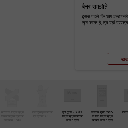
बैनर समझौते
इससे पहले कि आप इंस्टाफॉरेक्ष्
शुरू करते है, तुम यहाँ प्रस्
डाउ
सर्वश्रेष्ठ विदेशी मुद्रा
बेस्ट ईसीएन ब्रोकर
पूर्वी यूरोप 2018 में
नवाचार यूरोप 2017
बेस्ट
क्रिप्टोक्यूरेंसी ट्रेडिंग
इन एशिया 2018
विदेशी मुद्रा ब्रोकर
के लिए विदेशी मुद्रा
प्लेटफॉर्म 2018
ऑफ द ईयर
ब्रोकर ऑफ द ईयर