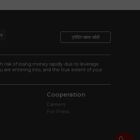
ट्रेडिंग खाता खोलें
gh risk of losing money rapidly due to leverage.
 are entering into, and the true extent of your
Cooperation
Careers
For Press