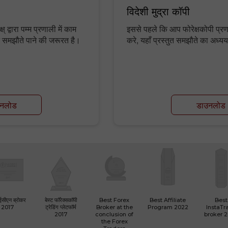
विदेशी मुद्रा कॉपी
 द्वारा पम्म प्रणाली में काम
इससे पहले कि आप फोरेक्षकोपी प्र
तुत समझौते पाने की जरूरत है।
करे, यहाँ प्रस्तुत समझौते का अध्य
नलोड
डाउनलोड
 ईसीएन ब्रोकर
बेस्ट फॉरेक्सकॉपी
Best Forex
Best Affiliate
Best
2017
ट्रेडिंग प्लेटफॉर्म
Broker at the
Program 2022
InstaTr
2017
conclusion of
broker 
the Forex