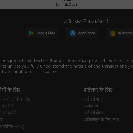
Traders
Summit Dubai
ट्रेडिंग प्लेटफॉर्म डाउनलोड करें
n degree of risk. Trading financial derivative products carries a hi
s unless you fully understand the nature of the transactions you
be suitable for all investors.
गों के लिए
पार्टनर्स के लिए
रुआती लोगों के लिए
पार्टनर्स क्षेत्र
ाता खोलें
पंजीकरण
ी जानकारी
पार्टनर्स क्षेत्र
ें
अफिलीएट के लिए लाभ
्स ट्रेडिंग FAQ