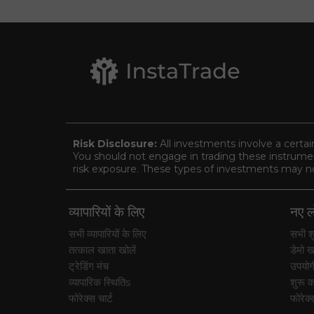
Risk Disclosure:
All investments involve a certai
You should not engage in trading these instrument
risk exposure. These types of investments may not 
व्यापारियों के लिए
नए लो
सभी व्यापारियों के लिए
सभी शु
तत्काल खाता खोलें
डेमो ख
ट्रेडिंग मंच
उपयोग
व्यापारिक स्थितिs
शुरू कर
फोरेक्स चार्ट
फोरेक