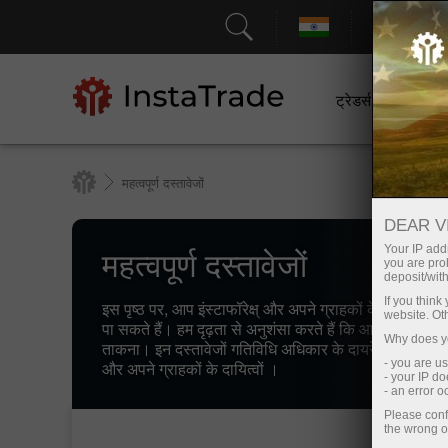
सहायत
ट्रेडर्स के लिए
महत्वपूर्ण दस्तावेजों
DEAR V
महत्वपूर्ण दस्तावेजों
Your IP addr
you are proh
deposit/with
If you thin
इस पृष्ठ पर, आप इंस्टाफॉरेक्ष् और अपने ग्राहकों के बीच संबंधो
website. Ot
पा सकते हैं। हम दृढ़ता से अनुशंसा करते हैं कि आप उचित द
Why does yo
ताकना। इन दस्तावेजों गतिविधि अधिकार के दायरे में अंतर्दृष्टि 
- you are u
और अपने ग्राहकों के दायित्वों ।
- your IP d
- an error 
Please conf
the wrong o