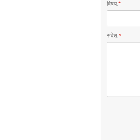
विषय:
*
संदेश:
*